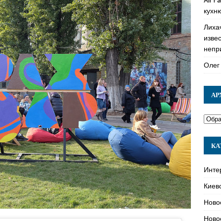
кухн
Лиха
изве
непр
Олег
АР
КА
Инте
Киев
Ново
Ново