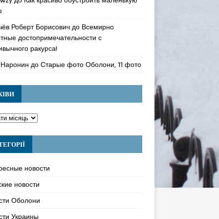
ю
чёв Роберт Борисович
до
Всемирно
стные достопримечательности с
ивычного ракурса!
 Наронин
до
Старые фото Оболони, 11 фото
ХІВИ
ТЕГОРІЇ
ресные новости
ские новости
сти Оболони
сти Украины