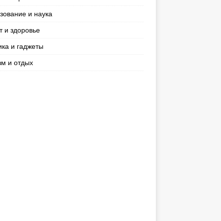
зование и наука
т и здоровье
ика и гаджеты
зм и отдых