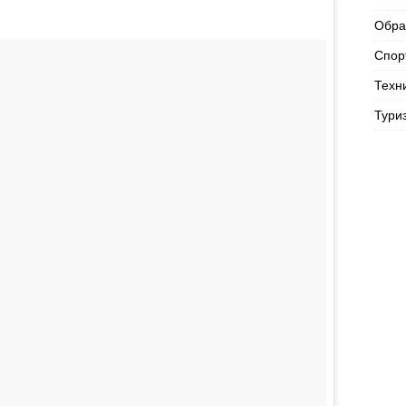
Обра
Спор
Техн
Тури