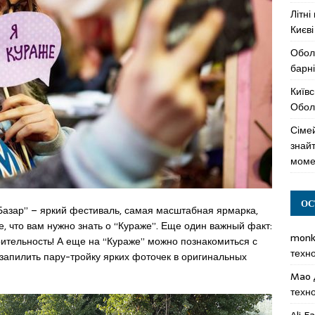
Літні
Києві
Обол
барні
Київс
Оболо
Сімей
знай
моме
ОС
Базар” – яркий фестиваль, самая масштабная ярмарка,
е, что вам нужно знать о “Кураже”. Еще один важный факт:
mon
рительность! А еще на “Кураже” можно познакомиться с
техн
запилить пару-тройку ярких фоточек в оригинальных
Mao
техн
Ali F