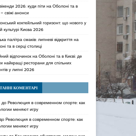
 вікенди 2026: куди піти на Оболоні та в
 – свіжі анонси
онський коктейльний горизонт: що нового у
й культурі Києва 2026
ька палітра смаків: липневі відкриття на
ні та в серці столиці
ний відпочинок на Оболоні та в Києві: де
ти найкращі ресторани для спільних
нтів у липні 2026
ТАННІ КОМЕНТАРІ
k
до
Революция в современном спорте: как
ологии меняют игру
до
Революция в современном спорте: как
ологии меняют игру
awzy
до
Как красиво обустроить маленькую