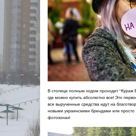
В столице полным ходом проходит “Кураж 
где можно купить абсолютно все! Это перво
все вырученные средства идут на благотво
новыми украинскими брендами или просто 
фотозонах!