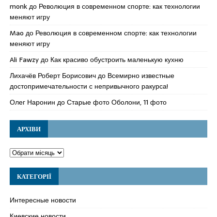
monk
до
Революция в современном спорте: как технологии
меняют игру
Mao
до
Революция в современном спорте: как технологии
меняют игру
Ali Fawzy
до
Как красиво обустроить маленькую кухню
Лихачёв Роберт Борисович
до
Всемирно известные
достопримечательности с непривычного ракурса!
Олег Наронин
до
Старые фото Оболони, 11 фото
АРХІВИ
КАТЕГОРІЇ
Интересные новости
Киевские новости