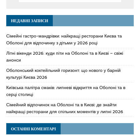
НЕДАВНІ ЗАПИСИ
Сімейні гастро-мандрівки: найкращі ресторани Києва та
Оболоні для відпочинку з дітьми у 2026 році
Літні вікенди 2026: куди піти на Оболоні та в Києві – свіжі
анонси
Оболонський коктейльний горизонт: що нового у барній
культурі Києва 2026
Київська палітра смаків: липневі відкриття на Оболоні та в
серці столиці
Сімейний відпочинок на Оболоні та в Києві: де знайти
найкращі ресторани для спільних моментів у липні 2026
ОСТАННІ КОМЕНТАРІ