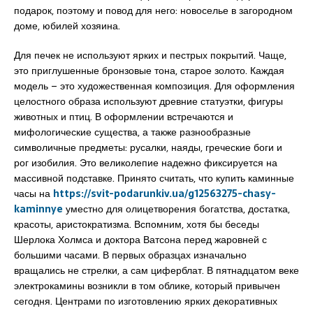
подарок, поэтому и повод для него: новоселье в загородном
доме, юбилей хозяина.
Для печек не используют ярких и пестрых покрытий. Чаще,
это приглушенные бронзовые тона, старое золото. Каждая
модель – это художественная композиция. Для оформления
целостного образа используют древние статуэтки, фигуры
животных и птиц. В оформлении встречаются и
мифологические существа, а также разнообразные
символичные предметы: русалки, наяды, греческие боги и
рог изобилия. Это великолепие надежно фиксируется на
массивной подставке. Принято считать, что купить каминные
часы на
https://svit-podarunkiv.ua/g12563275-chasy-
kaminnye
уместно для олицетворения богатства, достатка,
красоты, аристократизма. Вспомним, хотя бы беседы
Шерлока Холмса и доктора Ватсона перед жаровней с
большими часами. В первых образцах изначально
вращались не стрелки, а сам циферблат. В пятнадцатом веке
электрокамины возникли в том облике, который привычен
сегодня. Центрами по изготовлению ярких декоративных