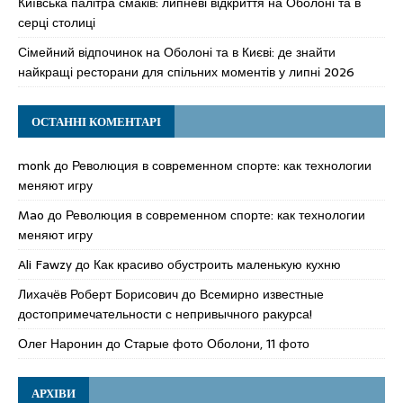
Київська палітра смаків: липневі відкриття на Оболоні та в
серці столиці
Сімейний відпочинок на Оболоні та в Києві: де знайти
найкращі ресторани для спільних моментів у липні 2026
ОСТАННІ КОМЕНТАРІ
monk
до
Революция в современном спорте: как технологии
меняют игру
Mao
до
Революция в современном спорте: как технологии
меняют игру
Ali Fawzy
до
Как красиво обустроить маленькую кухню
Лихачёв Роберт Борисович
до
Всемирно известные
достопримечательности с непривычного ракурса!
Олег Наронин
до
Старые фото Оболони, 11 фото
АРХІВИ