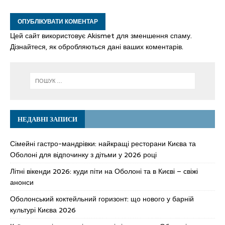
Цей сайт використовує Akismet для зменшення спаму.
Дізнайтеся, як обробляються дані ваших коментарів.
НЕДАВНІ ЗАПИСИ
Сімейні гастро-мандрівки: найкращі ресторани Києва та
Оболоні для відпочинку з дітьми у 2026 році
Літні вікенди 2026: куди піти на Оболоні та в Києві – свіжі
анонси
Оболонський коктейльний горизонт: що нового у барній
культурі Києва 2026