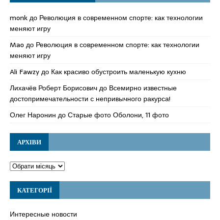
monk
до
Революция в современном спорте: как технологии
меняют игру
Mao
до
Революция в современном спорте: как технологии
меняют игру
Ali Fawzy
до
Как красиво обустроить маленькую кухню
Лихачёв Роберт Борисович
до
Всемирно известные
достопримечательности с непривычного ракурса!
Олег Наронин
до
Старые фото Оболони, 11 фото
АРХІВИ
КАТЕГОРІЇ
Интересные новости