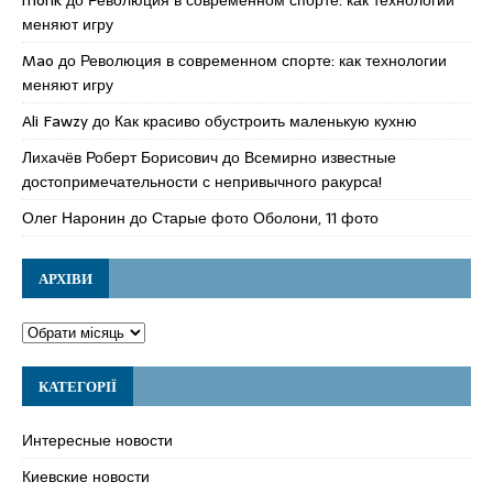
меняют игру
Mao
до
Революция в современном спорте: как технологии
меняют игру
Ali Fawzy
до
Как красиво обустроить маленькую кухню
Лихачёв Роберт Борисович
до
Всемирно известные
достопримечательности с непривычного ракурса!
Олег Наронин
до
Старые фото Оболони, 11 фото
АРХІВИ
КАТЕГОРІЇ
Интересные новости
Киевские новости