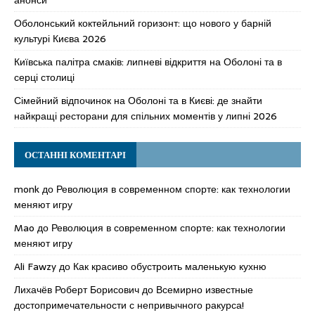
Оболонський коктейльний горизонт: що нового у барній
культурі Києва 2026
Київська палітра смаків: липневі відкриття на Оболоні та в
серці столиці
Сімейний відпочинок на Оболоні та в Києві: де знайти
найкращі ресторани для спільних моментів у липні 2026
ОСТАННІ КОМЕНТАРІ
monk
до
Революция в современном спорте: как технологии
меняют игру
Mao
до
Революция в современном спорте: как технологии
меняют игру
Ali Fawzy
до
Как красиво обустроить маленькую кухню
Лихачёв Роберт Борисович
до
Всемирно известные
достопримечательности с непривычного ракурса!