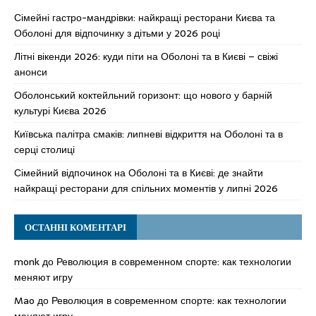
Сімейні гастро-мандрівки: найкращі ресторани Києва та
Оболоні для відпочинку з дітьми у 2026 році
Літні вікенди 2026: куди піти на Оболоні та в Києві – свіжі
анонси
Оболонський коктейльний горизонт: що нового у барній
культурі Києва 2026
Київська палітра смаків: липневі відкриття на Оболоні та в
серці столиці
Сімейний відпочинок на Оболоні та в Києві: де знайти
найкращі ресторани для спільних моментів у липні 2026
ОСТАННІ КОМЕНТАРІ
monk
до
Революция в современном спорте: как технологии
меняют игру
Mao
до
Революция в современном спорте: как технологии
меняют игру