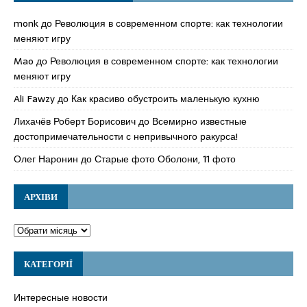
monk
до
Революция в современном спорте: как технологии
меняют игру
Mao
до
Революция в современном спорте: как технологии
меняют игру
Ali Fawzy
до
Как красиво обустроить маленькую кухню
Лихачёв Роберт Борисович
до
Всемирно известные
достопримечательности с непривычного ракурса!
Олег Наронин
до
Старые фото Оболони, 11 фото
АРХІВИ
КАТЕГОРІЇ
Интересные новости