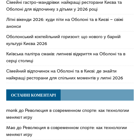
Сімейні гастро-мандрівки: найкращі ресторани Києва та
Оболоні для відпочинку з дітьми у 2026 році
Літні вікенди 2026: куди піти на Оболоні та в Києві – свіжі
анонси
Оболонський коктейльний горизонт: що нового у барній
культурі Києва 2026
Київська палітра смаків: липневі відкриття на Оболоні та в
серці столиці
Сімейний відпочинок на Оболоні та в Києві: де знайти
найкращі ресторани для спільних моментів у липні 2026
ОСТАННІ КОМЕНТАРІ
monk
до
Революция в современном спорте: как технологии
меняют игру
Mao
до
Революция в современном спорте: как технологии
меняют игру