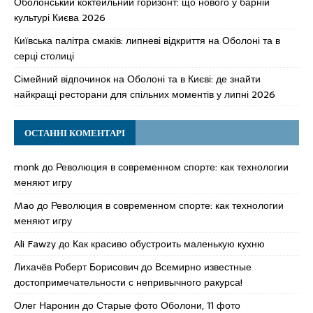
Оболонський коктейльний горизонт: що нового у барній
культурі Києва 2026
Київська палітра смаків: липневі відкриття на Оболоні та в
серці столиці
Сімейний відпочинок на Оболоні та в Києві: де знайти
найкращі ресторани для спільних моментів у липні 2026
ОСТАННІ КОМЕНТАРІ
monk
до
Революция в современном спорте: как технологии
меняют игру
Mao
до
Революция в современном спорте: как технологии
меняют игру
Ali Fawzy
до
Как красиво обустроить маленькую кухню
Лихачёв Роберт Борисович
до
Всемирно известные
достопримечательности с непривычного ракурса!
Олег Наронин
до
Старые фото Оболони, 11 фото