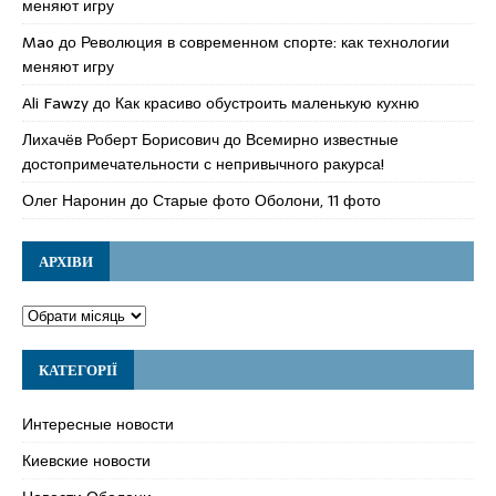
меняют игру
Mao
до
Революция в современном спорте: как технологии
меняют игру
Ali Fawzy
до
Как красиво обустроить маленькую кухню
Лихачёв Роберт Борисович
до
Всемирно известные
достопримечательности с непривычного ракурса!
Олег Наронин
до
Старые фото Оболони, 11 фото
АРХІВИ
КАТЕГОРІЇ
Интересные новости
Киевские новости