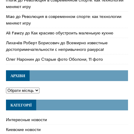
меняют игру
Mao
до
Революция в современном спорте: как технологии
меняют игру
Ali Fawzy
до
Как красиво обустроить маленькую кухню
Лихачёв Роберт Борисович
до
Всемирно известные
достопримечательности с непривычного ракурса!
Олег Наронин
до
Старые фото Оболони, 11 фото
АРХІВИ
КАТЕГОРІЇ
Интересные новости
Киевские новости