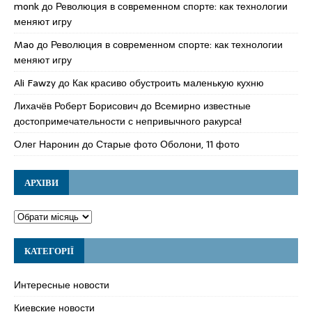
monk
до
Революция в современном спорте: как технологии
меняют игру
Mao
до
Революция в современном спорте: как технологии
меняют игру
Ali Fawzy
до
Как красиво обустроить маленькую кухню
Лихачёв Роберт Борисович
до
Всемирно известные
достопримечательности с непривычного ракурса!
Олег Наронин
до
Старые фото Оболони, 11 фото
АРХІВИ
КАТЕГОРІЇ
Интересные новости
Киевские новости