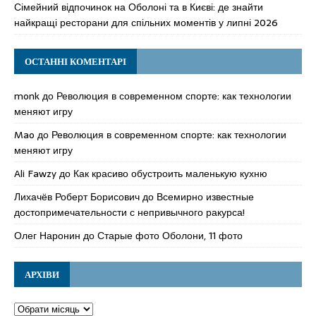
Сімейний відпочинок на Оболоні та в Києві: де знайти
найкращі ресторани для спільних моментів у липні 2026
ОСТАННІ КОМЕНТАРІ
monk
до
Революция в современном спорте: как технологии
меняют игру
Mao
до
Революция в современном спорте: как технологии
меняют игру
Ali Fawzy
до
Как красиво обустроить маленькую кухню
Лихачёв Роберт Борисович
до
Всемирно известные
достопримечательности с непривычного ракурса!
Олег Наронин
до
Старые фото Оболони, 11 фото
АРХІВИ