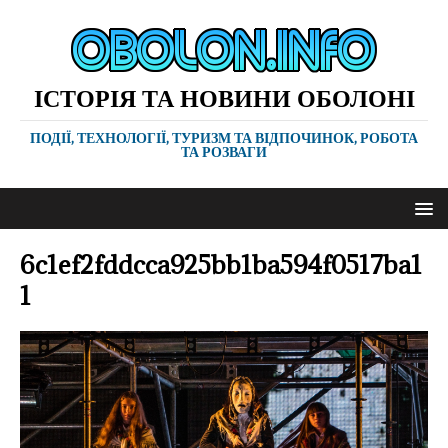
ІСТОРІЯ ТА НОВИНИ ОБОЛОНІ
ПОДІЇ, ТЕХНОЛОГІЇ, ТУРИЗМ ТА ВІДПОЧИНОК, РОБОТА
ТА РОЗВАГИ
6c1ef2fddcca925bb1ba594f0517ba1
1