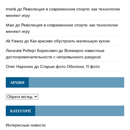
monk
до
Революция в современном спорте: как технологии
меняют игру
Mao
до
Революция в современном спорте: как технологии
меняют игру
Ali Fawzy
до
Как красиво обустроить маленькую кухню
Лихачёв Роберт Борисович
до
Всемирно известные
достопримечательности с непривычного ракурса!
Олег Наронин
до
Старые фото Оболони, 11 фото
АРХІВИ
КАТЕГОРІЇ
Интересные новости