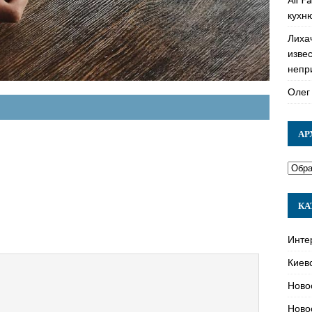
кухн
Лиха
изве
непр
Олег
АР
КА
Инте
Киев
Ново
Ново