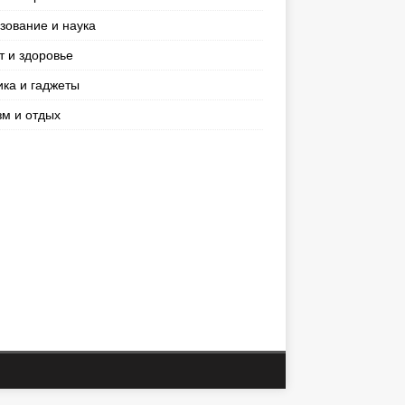
зование и наука
т и здоровье
ика и гаджеты
зм и отдых