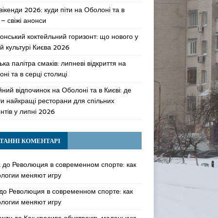
 вікенди 2026: куди піти на Оболоні та в
 – свіжі анонси
онський коктейльний горизонт: що нового у
й культурі Києва 2026
ька палітра смаків: липневі відкриття на
ні та в серці столиці
ний відпочинок на Оболоні та в Києві: де
ти найкращі ресторани для спільних
нтів у липні 2026
ТАННІ КОМЕНТАРІ
k
до
Революция в современном спорте: как
ологии меняют игру
до
Революция в современном спорте: как
ологии меняют игру
awzy
до
Как красиво обустроить маленькую