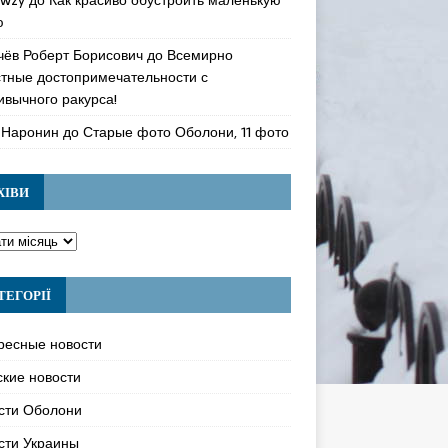
ю
чёв Роберт Борисович
до
Всемирно
стные достопримечательности с
ивычного ракурса!
 Наронин
до
Старые фото Оболони, 11 фото
ХІВИ
ТЕГОРІЇ
ресные новости
ские новости
сти Оболони
сти Украины