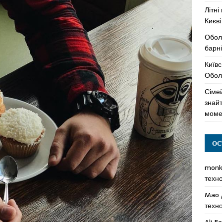
Літні
Києві
Обол
барні
Київс
Оболо
Сімей
знай
моме
ОС
mon
техн
Mao
техн
Ali F