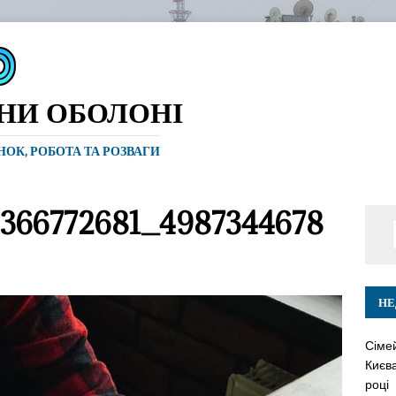
ИНИ ОБОЛОНІ
ИНОК, РОБОТА ТА РОЗВАГИ
5366772681_4987344678
НЕ
Сіме
Києва
році