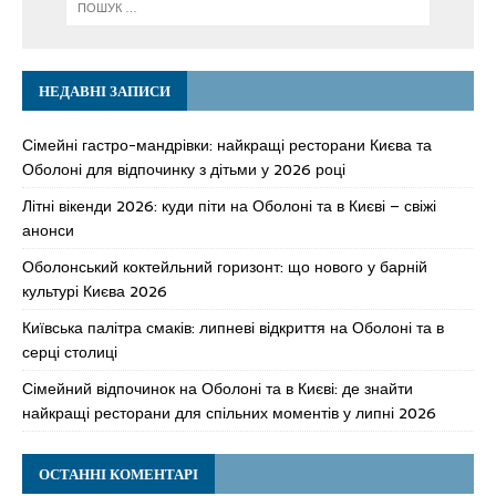
НЕДАВНІ ЗАПИСИ
Сімейні гастро-мандрівки: найкращі ресторани Києва та
Оболоні для відпочинку з дітьми у 2026 році
Літні вікенди 2026: куди піти на Оболоні та в Києві – свіжі
анонси
Оболонський коктейльний горизонт: що нового у барній
культурі Києва 2026
Київська палітра смаків: липневі відкриття на Оболоні та в
серці столиці
Сімейний відпочинок на Оболоні та в Києві: де знайти
найкращі ресторани для спільних моментів у липні 2026
ОСТАННІ КОМЕНТАРІ