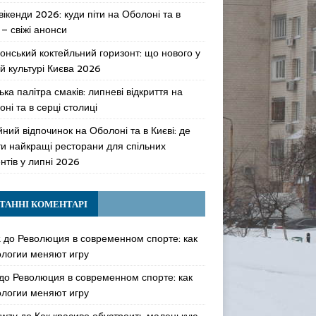
 вікенди 2026: куди піти на Оболоні та в
 – свіжі анонси
онський коктейльний горизонт: що нового у
й культурі Києва 2026
ька палітра смаків: липневі відкриття на
ні та в серці столиці
ний відпочинок на Оболоні та в Києві: де
ти найкращі ресторани для спільних
нтів у липні 2026
ТАННІ КОМЕНТАРІ
k
до
Революция в современном спорте: как
ологии меняют игру
до
Революция в современном спорте: как
ологии меняют игру
awzy
до
Как красиво обустроить маленькую