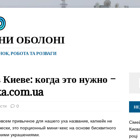
ИНИ ОБОЛОНІ
ИНОК, РОБОТА ТА РОЗВАГИ
 Киеве: когда это нужно –
ka.com.ua
ости
0
НЕ
всем привычное для нашего уха название, капкейк не
Сіме
чески, это порционный мини-кекс на основе бисквитного
Києва
скими украшениями.
році