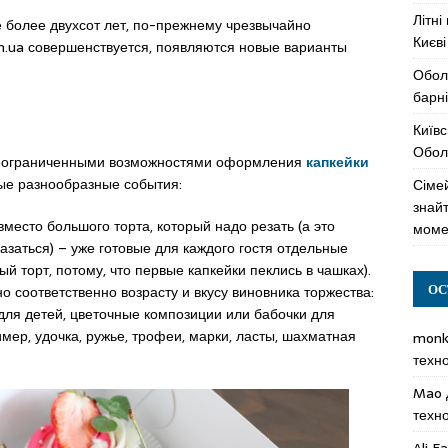
Літні
е более двухсот лет, по-прежнему чрезвычайно
Києві
om.ua совершенствуется, появляются новые варианты
Обол
барні
Київс
Оболо
 неограниченными возможностями оформления
капкейки
ые разнообразные события:
Сімей
знай
место большого торта, который надо резать (а это
моме
азаться) – уже готовые для каждого гостя отдельные
й торт, потому, что первые капкейки пеклись в чашках).
ОС
соответственно возрасту и вкусу виновника торжества:
ля детей, цветочные композиции или бабочки для
мер, удочка, ружье, трофеи, марки, ласты, шахматная
mon
техн
Mao
техн
Ali F