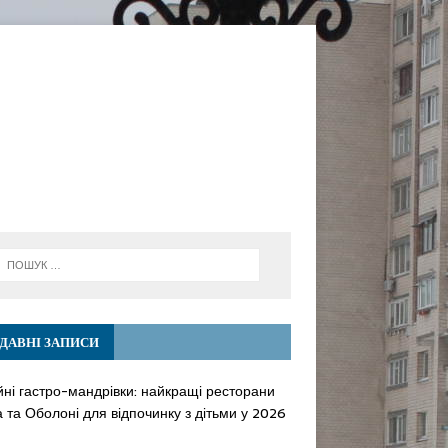
ДАВНІ ЗАПИСИ
йні гастро-мандрівки: найкращі ресторани
 та Оболоні для відпочинку з дітьми у 2026