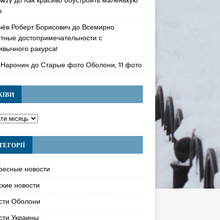
ю
чёв Роберт Борисович
до
Всемирно
стные достопримечательности с
ивычного ракурса!
 Наронин
до
Старые фото Оболони, 11 фото
ХІВИ
ТЕГОРІЇ
ресные новости
ские новости
сти Оболони
сти Украины