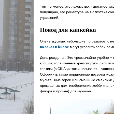
Тем не менее, это лакомство, известное уж
популярно, его рецептура на zlotnytska.c
украшений.
Повод для капкейка
Очень вкусные, небольшие по размеру, с
на заказ в Киеве
могут украсить собой сам
День рожденья. Это чрезвычайно удобно – в
крошки, испачканные кремом руки, риск изм
тортики (в США их так и называют – чашечны
Оформить такие порционные десерты можно 
мультяшные герои или смешные смайлики д
прекрасных дам, изображение хобби (напри
фигура и прочее) для мужчины.