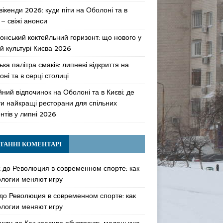
 вікенди 2026: куди піти на Оболоні та в
 – свіжі анонси
онський коктейльний горизонт: що нового у
й культурі Києва 2026
ька палітра смаків: липневі відкриття на
ні та в серці столиці
ний відпочинок на Оболоні та в Києві: де
ти найкращі ресторани для спільних
нтів у липні 2026
ТАННІ КОМЕНТАРІ
k
до
Революция в современном спорте: как
ологии меняют игру
до
Революция в современном спорте: как
ологии меняют игру
awzy
до
Как красиво обустроить маленькую