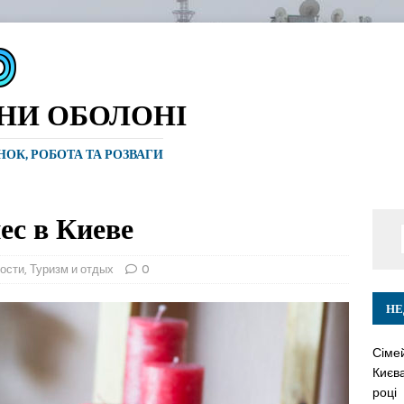
ИНИ ОБОЛОНІ
ИНОК, РОБОТА ТА РОЗВАГИ
ес в Киеве
вости
,
Туризм и отдых
0
НЕ
Сіме
Києва
році