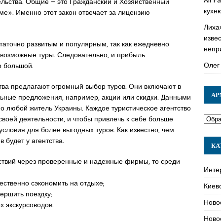
льства. Общие – это Гражданский и Хозяйственный
кухн
зме». Именно этот закон отвечает за лицензию
Лиха
изве
статочно развитым и популярным, так как ежедневно
непр
возможные туры. Следовательно, и прибыль
Олег
о большой.
тва предлагают огромный выбор туров. Они включают в
АР
льные предложения, например, акции или скидки. Данными
о любой житель Украины. Каждое туристическое агентство
воей деятельности, и чтобы привлечь к себе больше
словия для более выгодных туров. Как известно, чем
 будет у агентства.
КА
твий через проверенные и надежные фирмы, то среди
Инте
ественно сэкономить на отдыхе;
Киев
ершить поездку;
Ново
 экскурсоводов.
Ново