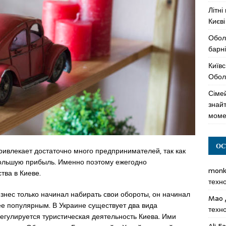
Літні
Києві
Обол
барні
Київс
Оболо
Сімей
знай
моме
ОС
ривлекает достаточно много предпринимателей, так как
большую прибыль. Именно поэтому ежегодно
mon
тва в Киеве.
техн
изнес только начинал набирать свои обороты, он начинал
Mao
ее популярным. В Украине существует два вида
техн
регулируется туристическая деятельность Киева. Ими
Ali F