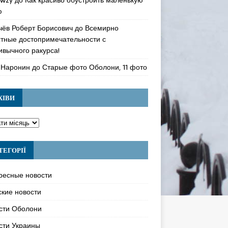
ю
чёв Роберт Борисович
до
Всемирно
стные достопримечательности с
ивычного ракурса!
 Наронин
до
Старые фото Оболони, 11 фото
ХІВИ
ТЕГОРІЇ
ресные новости
ские новости
сти Оболони
сти Украины