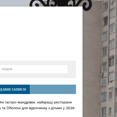
ДАВНІ ЗАПИСИ
йні гастро-мандрівки: найкращі ресторани
 та Оболоні для відпочинку з дітьми у 2026