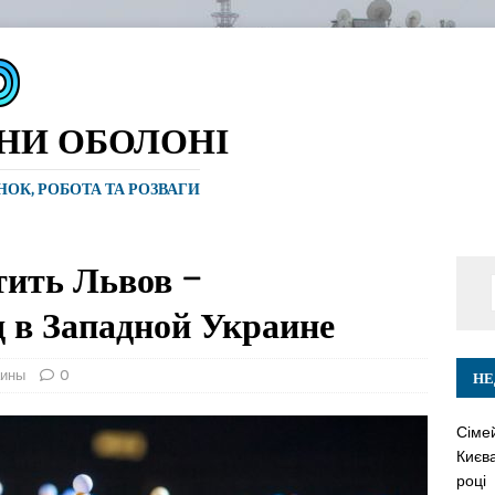
ИНИ ОБОЛОНІ
ИНОК, РОБОТА ТА РОЗВАГИ
тить Львов –
 в Западной Украине
аины
0
НЕ
Сіме
Києва
році