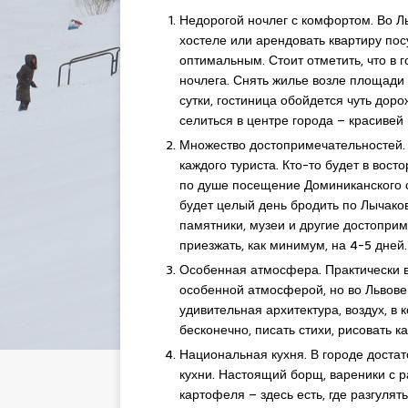
Недорогой ночлег с комфортом. Во Ль
хостеле или арендовать квартиру по
оптимальным. Стоит отметить, что в 
ночлега. Снять жилье возле площади
сутки, гостиница обойдется чуть дор
селиться в центре города – красивей
Множество достопримечательностей. 
каждого туриста. Кто-то будет в вос
по душе посещение Доминиканского со
будет целый день бродить по Лычако
памятники, музеи и другие достоприм
приезжать, как минимум, на 4-5 дней.
Особенная атмосфера. Практически в
особенной атмосферой, но во Львове 
удивительная архитектура, воздух, в 
бесконечно, писать стихи, рисовать к
Национальная кухня. В городе достат
кухни. Настоящий борщ, вареники с 
картофеля – здесь есть, где разгуля