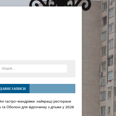
ДАВНІ ЗАПИСИ
йні гастро-мандрівки: найкращі ресторани
 та Оболоні для відпочинку з дітьми у 2026