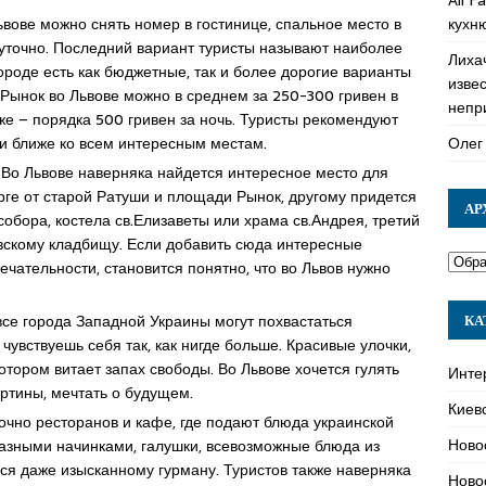
кухн
вове можно снять номер в гостинице, спальное место в
суточно. Последний вариант туристы называют наиболее
Лиха
городе есть как бюджетные, так и более дорогие варианты
изве
 Рынок во Львове можно в среднем за 250-300 гривен в
непр
оже – порядка 500 гривен за ночь. Туристы рекомендуют
Олег
 и ближе ко всем интересным местам.
Во Львове наверняка найдется интересное место для
торге от старой Ратуши и площади Рынок, другому придется
АР
бора, костела св.Елизаветы или храма св.Андрея, третий
вскому кладбищу. Если добавить сюда интересные
ечательности, становится понятно, что во Львов нужно
се города Западной Украины могут похвастаться
КА
чувствуешь себя так, как нигде больше. Красивые улочки,
котором витает запах свободы. Во Львове хочется гулять
Инте
артины, мечтать о будущем.
Киев
очно ресторанов и кафе, где подают блюда украинской
Ново
разными начинками, галушки, всевозможные блюда из
ться даже изысканному гурману. Туристов также наверняка
Ново