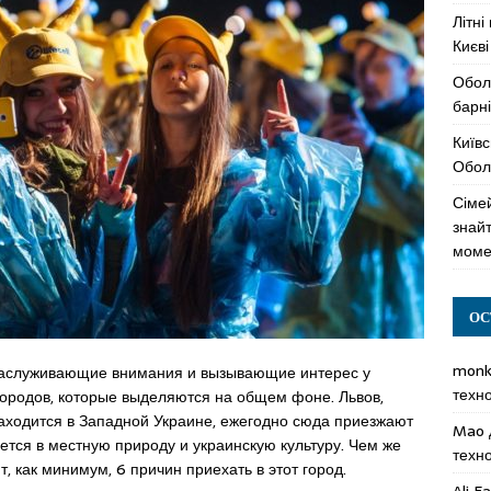
Літні
Києві
Обол
барні
Київс
Оболо
Сімей
знай
моме
ОС
mon
, заслуживающие внимания и вызывающие интерес у
техн
 городов, которые выделяются на общем фоне. Львов,
 находится в Западной Украине, ежегодно сюда приезжают
Mao
ется в местную природу и украинскую культуру. Чем же
техн
, как минимум, 6 причин приехать в этот город.
Ali F