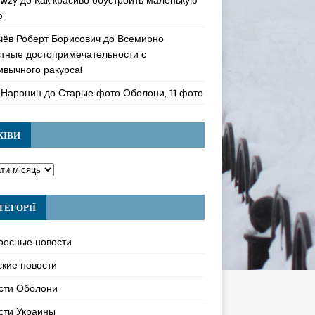
ю
чёв Роберт Борисович
до
Всемирно
стные достопримечательности с
ивычного ракурса!
 Наронин
до
Старые фото Оболони, 11 фото
ХІВИ
ТЕГОРІЇ
ресные новости
ские новости
сти Оболони
сти Украины