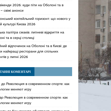
 вікенди 2026: куди піти на Оболоні та в
 – свіжі анонси
онський коктейльний горизонт: що нового у
й культурі Києва 2026
ька палітра смаків: липневі відкриття на
ні та в серці столиці
ний відпочинок на Оболоні та в Києві: де
ти найкращі ресторани для спільних
нтів у липні 2026
ТАННІ КОМЕНТАРІ
k
до
Революция в современном спорте: как
ологии меняют игру
до
Революция в современном спорте: как
ологии меняют игру
awzy
до
Как красиво обустроить маленькую