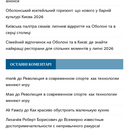
анонси
Оболонський коктейльний горизонт: що нового у барній
культурі Києва 2026
Київська палітра смаків: липневі відкриття на Оболоні та в
серці столиці
Сімейний відпочинок на Оболоні та в Києві: де знайти
найкращі ресторани для спільних моментів у липні 2026
ОСТАННІ КОМЕНТАРІ
monk
до
Революция в современном спорте: как технологии
меняют игру
Mao
до
Революция в современном спорте: как технологии
меняют игру
Ali Fawzy
до
Как красиво обустроить маленькую кухню
Лихачёв Роберт Борисович
до
Всемирно известные
достопримечательности с непривычного ракурса!