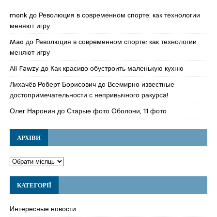
monk
до
Революция в современном спорте: как технологии
меняют игру
Mao
до
Революция в современном спорте: как технологии
меняют игру
Ali Fawzy
до
Как красиво обустроить маленькую кухню
Лихачёв Роберт Борисович
до
Всемирно известные
достопримечательности с непривычного ракурса!
Олег Наронин
до
Старые фото Оболони, 11 фото
АРХІВИ
КАТЕГОРІЇ
Интересные новости