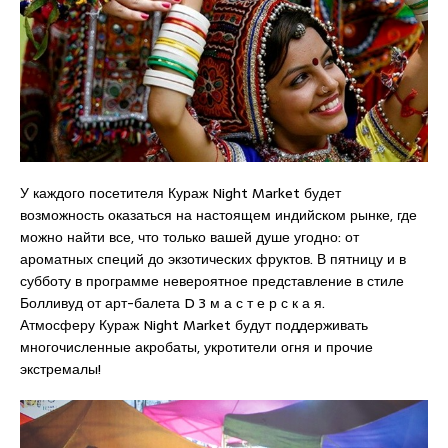
У каждого посетителя Кураж Night Market будет
возможность оказаться на настоящем индийском рынке, где
можно найти все, что только вашей душе угодно: от
ароматных специй до экзотических фруктов. В пятницу и в
субботу в программе невероятное представление в стиле
Болливуд от арт-балета D 3 м а с т е р с к а я.
Атмосферу Кураж Night Market будут поддерживать
многочисленные акробаты, укротители огня и прочие
экстремалы!