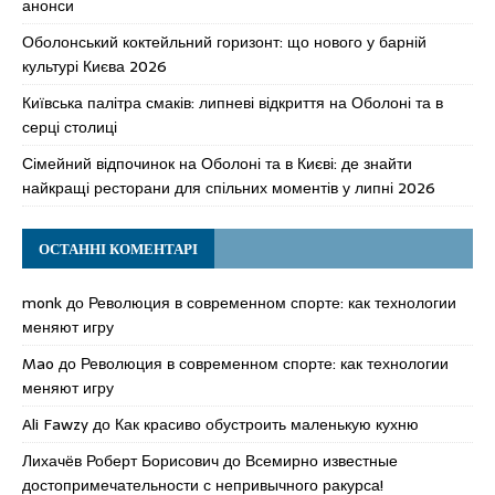
анонси
Оболонський коктейльний горизонт: що нового у барній
культурі Києва 2026
Київська палітра смаків: липневі відкриття на Оболоні та в
серці столиці
Сімейний відпочинок на Оболоні та в Києві: де знайти
найкращі ресторани для спільних моментів у липні 2026
ОСТАННІ КОМЕНТАРІ
monk
до
Революция в современном спорте: как технологии
меняют игру
Mao
до
Революция в современном спорте: как технологии
меняют игру
Ali Fawzy
до
Как красиво обустроить маленькую кухню
Лихачёв Роберт Борисович
до
Всемирно известные
достопримечательности с непривычного ракурса!