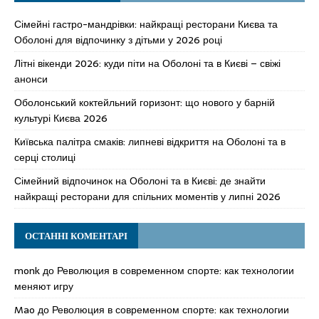
Сімейні гастро-мандрівки: найкращі ресторани Києва та
Оболоні для відпочинку з дітьми у 2026 році
Літні вікенди 2026: куди піти на Оболоні та в Києві – свіжі
анонси
Оболонський коктейльний горизонт: що нового у барній
культурі Києва 2026
Київська палітра смаків: липневі відкриття на Оболоні та в
серці столиці
Сімейний відпочинок на Оболоні та в Києві: де знайти
найкращі ресторани для спільних моментів у липні 2026
ОСТАННІ КОМЕНТАРІ
monk
до
Революция в современном спорте: как технологии
меняют игру
Mao
до
Революция в современном спорте: как технологии