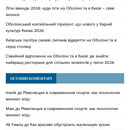
Літні вікенди 2026: куди піти на Оболоні та в Києві – свіжі
анонси
Оболонський коктейльний горизонт: що нового у барній
культурі Києва 2026
Київська палітра смаків: липневі відкриття на Оболоні та в
серці столиці
Сімейний відпочинок на Оболоні та в Києві: де знайти
найкращі ресторани для спільних моментів у липні 2026
ОСТАННІ КОМЕНТАРІ
monk
до
Революция в современном спорте: как технологии
меняют игру
Mao
до
Революция в современном спорте: как технологии
меняют игру
Ali Fawzy
до
Как красиво обустроить маленькую кухню