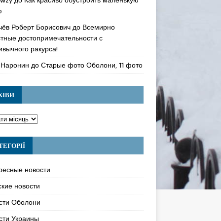
ю
чёв Роберт Борисович
до
Всемирно
стные достопримечательности с
ивычного ракурса!
 Наронин
до
Старые фото Оболони, 11 фото
ХІВИ
ТЕГОРІЇ
ресные новости
ские новости
сти Оболони
сти Украины