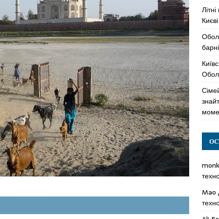
Літні
Києві
Обол
барні
Київс
Оболо
Сімей
знай
моме
ОС
mon
техн
Mao
техн
Ali F