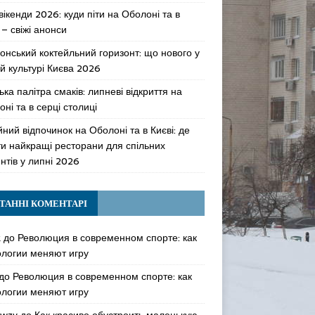
 вікенди 2026: куди піти на Оболоні та в
 – свіжі анонси
онський коктейльний горизонт: що нового у
й культурі Києва 2026
ька палітра смаків: липневі відкриття на
ні та в серці столиці
ний відпочинок на Оболоні та в Києві: де
ти найкращі ресторани для спільних
нтів у липні 2026
ТАННІ КОМЕНТАРІ
k
до
Революция в современном спорте: как
ологии меняют игру
до
Революция в современном спорте: как
ологии меняют игру
awzy
до
Как красиво обустроить маленькую