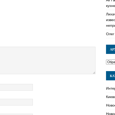
кухн
Лиха
изве
непр
Олег
АР
КА
Инте
Киев
Ново
Ново