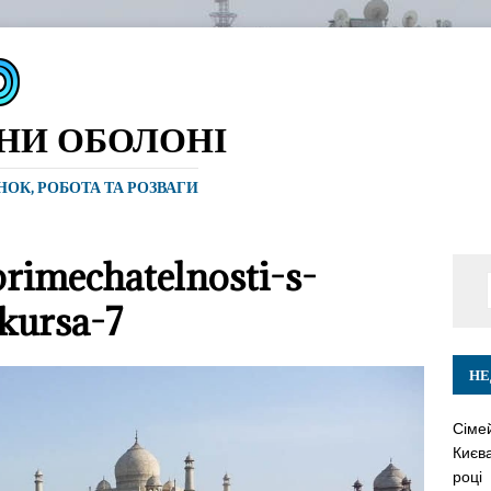
ИНИ ОБОЛОНІ
ИНОК, РОБОТА ТА РОЗВАГИ
rimechatelnosti-s-
kursa-7
НЕ
Сіме
Києва
році