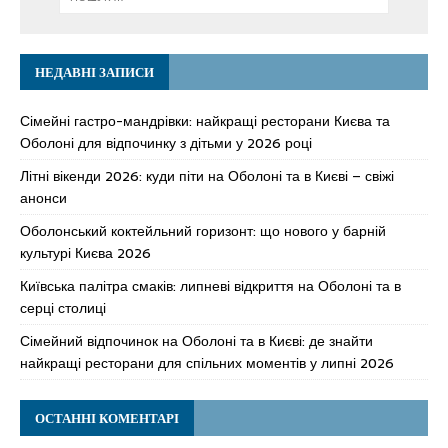
НЕДАВНІ ЗАПИСИ
Сімейні гастро-мандрівки: найкращі ресторани Києва та
Оболоні для відпочинку з дітьми у 2026 році
Літні вікенди 2026: куди піти на Оболоні та в Києві – свіжі
анонси
Оболонський коктейльний горизонт: що нового у барній
культурі Києва 2026
Київська палітра смаків: липневі відкриття на Оболоні та в
серці столиці
Сімейний відпочинок на Оболоні та в Києві: де знайти
найкращі ресторани для спільних моментів у липні 2026
ОСТАННІ КОМЕНТАРІ