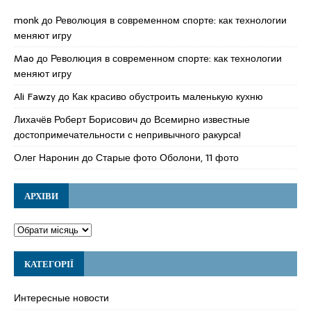
monk
до
Революция в современном спорте: как технологии
меняют игру
Mao
до
Революция в современном спорте: как технологии
меняют игру
Ali Fawzy
до
Как красиво обустроить маленькую кухню
Лихачёв Роберт Борисович
до
Всемирно известные
достопримечательности с непривычного ракурса!
Олег Наронин
до
Старые фото Оболони, 11 фото
АРХІВИ
КАТЕГОРІЇ
Интересные новости