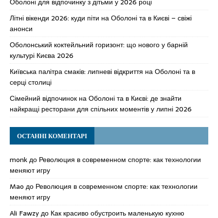
Оболоні для відпочинку з дітьми у 2026 році
Літні вікенди 2026: куди піти на Оболоні та в Києві – свіжі
анонси
Оболонський коктейльний горизонт: що нового у барній
культурі Києва 2026
Київська палітра смаків: липневі відкриття на Оболоні та в
серці столиці
Сімейний відпочинок на Оболоні та в Києві: де знайти
найкращі ресторани для спільних моментів у липні 2026
ОСТАННІ КОМЕНТАРІ
monk
до
Революция в современном спорте: как технологии
меняют игру
Mao
до
Революция в современном спорте: как технологии
меняют игру
Ali Fawzy
до
Как красиво обустроить маленькую кухню