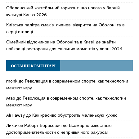
Оболонський коктейльний горизонт: що нового у барній
культурі Києва 2026
Київська палітра смаків: липневі відкриття на Оболоні та в
серці столиці
Сімейний відпочинок на Оболоні та в Києві: де знайти
найкращі ресторани для спільних моментів у липні 2026
ОСТАННІ КОМЕНТАРІ
monk
до
Революция в современном спорте: как технологии
меняют игру
Mao
до
Революция в современном спорте: как технологии
меняют игру
Ali Fawzy
до
Как красиво обустроить маленькую кухню
Лихачёв Роберт Борисович
до
Всемирно известные
достопримечательности с непривычного ракурса!