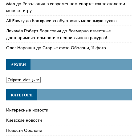
Mao
до
Революция в современном спорте: как технологии
меняют игру
Ali Fawzy
до
Как красиво обустроить маленькую кухню
Лихачёв Роберт Борисович
до
Всемирно известные
достопримечательности с непривычного ракурса!
Олег Наронин
до
Старые фото Оболони, 11 фото
АРХІВИ
КАТЕГОРІЇ
Интересные новости
Киевские новости
Новости Оболони