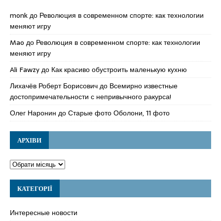
monk
до
Революция в современном спорте: как технологии
меняют игру
Mao
до
Революция в современном спорте: как технологии
меняют игру
Ali Fawzy
до
Как красиво обустроить маленькую кухню
Лихачёв Роберт Борисович
до
Всемирно известные
достопримечательности с непривычного ракурса!
Олег Наронин
до
Старые фото Оболони, 11 фото
АРХІВИ
КАТЕГОРІЇ
Интересные новости