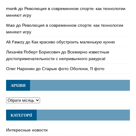
monk
до
Революция в современном спорте: как технологии
меняют игру
Mao
до
Революция в современном спорте: как технологии
меняют игру
Ali Fawzy
до
Как красиво обустроить маленькую кухню
Лихачёв Роберт Борисович
до
Всемирно известные
достопримечательности с непривычного ракурса!
Олег Наронин
до
Старые фото Оболони, 11 фото
АРХІВИ
КАТЕГОРІЇ
Интересные новости