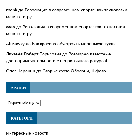
monk
до
Революция в современном спорте: как технологии
меняют игру
Mao
до
Революция в современном спорте: как технологии
меняют игру
Ali Fawzy
до
Как красиво обустроить маленькую кухню
Лихачёв Роберт Борисович
до
Всемирно известные
достопримечательности с непривычного ракурса!
Олег Наронин
до
Старые фото Оболони, 11 фото
АРХІВИ
КАТЕГОРІЇ
Интересные новости