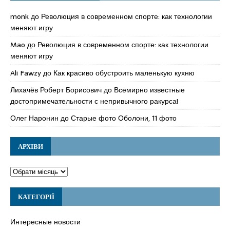
monk
до
Революция в современном спорте: как технологии
меняют игру
Mao
до
Революция в современном спорте: как технологии
меняют игру
Ali Fawzy
до
Как красиво обустроить маленькую кухню
Лихачёв Роберт Борисович
до
Всемирно известные
достопримечательности с непривычного ракурса!
Олег Наронин
до
Старые фото Оболони, 11 фото
АРХІВИ
КАТЕГОРІЇ
Интересные новости