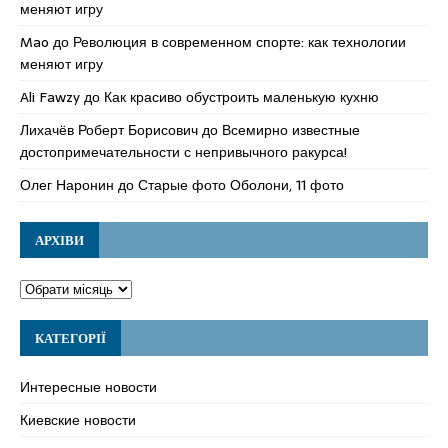
меняют игру
Mao
до
Революция в современном спорте: как технологии
меняют игру
Ali Fawzy
до
Как красиво обустроить маленькую кухню
Лихачёв Роберт Борисович
до
Всемирно известные
достопримечательности с непривычного ракурса!
Олег Наронин
до
Старые фото Оболони, 11 фото
АРХІВИ
КАТЕГОРІЇ
Интересные новости
Киевские новости