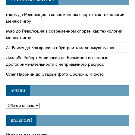
monk
до
Революция в современном спорте: как технологии
меняют игру
Mao
до
Революция в современном спорте: как технологии
меняют игру
Ali Fawzy
до
Как красиво обустроить маленькую кухню
Лихачёв Роберт Борисович
до
Всемирно известные
достопримечательности с непривычного ракурса!
Олег Наронин
до
Старые фото Оболони, 11 фото
АРХІВИ
КАТЕГОРІЇ
Интересные новости