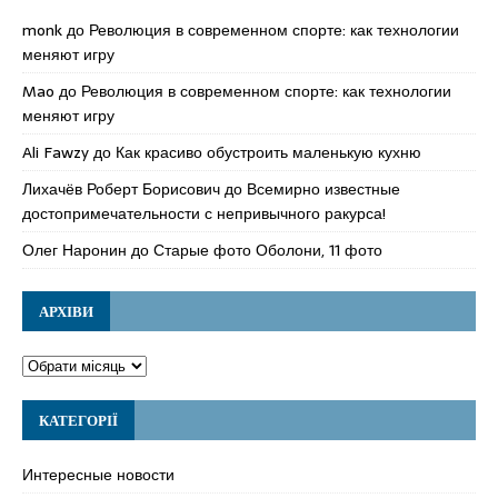
monk
до
Революция в современном спорте: как технологии
меняют игру
Mao
до
Революция в современном спорте: как технологии
меняют игру
Ali Fawzy
до
Как красиво обустроить маленькую кухню
Лихачёв Роберт Борисович
до
Всемирно известные
достопримечательности с непривычного ракурса!
Олег Наронин
до
Старые фото Оболони, 11 фото
АРХІВИ
КАТЕГОРІЇ
Интересные новости