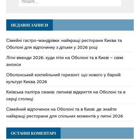
НЕДАВНІ ЗАПИСИ
Сімейні гастро-мандрівки: найкращі ресторани Києва та
Оболоні для відпочинку з дітьми у 2026 році
Літні вікенди 2026: куди піти на Оболоні та в Києві – свіжі
анонси
Оболонський коктейльний горизонт: що нового у барній
культурі Києва 2026
Київська палітра смаків: липневі відкриття на Оболоні та в
серці столиці
Сімейний відпочинок на Оболоні та в Києві: де знайти
найкращі ресторани для спільних моментів у липні 2026
ОСТАННІ КОМЕНТАРІ