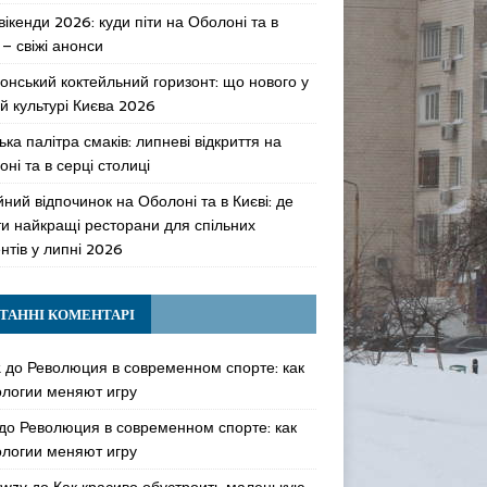
 вікенди 2026: куди піти на Оболоні та в
 – свіжі анонси
онський коктейльний горизонт: що нового у
й культурі Києва 2026
ька палітра смаків: липневі відкриття на
ні та в серці столиці
ний відпочинок на Оболоні та в Києві: де
ти найкращі ресторани для спільних
нтів у липні 2026
ТАННІ КОМЕНТАРІ
k
до
Революция в современном спорте: как
ологии меняют игру
до
Революция в современном спорте: как
ологии меняют игру
awzy
до
Как красиво обустроить маленькую