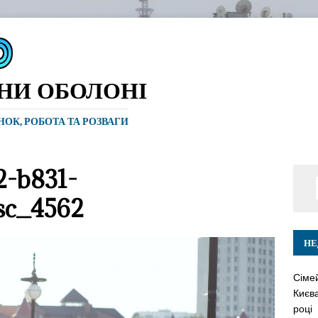
ИНИ ОБОЛОНІ
ИНОК, РОБОТА ТА РОЗВАГИ
2-b831-
sc_4562
НЕ
Сіме
Києва
році