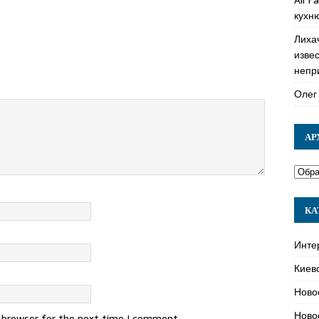
кухн
Лиха
изве
непр
Олег
АР
КА
Инте
Киев
Ново
Ново
s browser for the next time I comment.