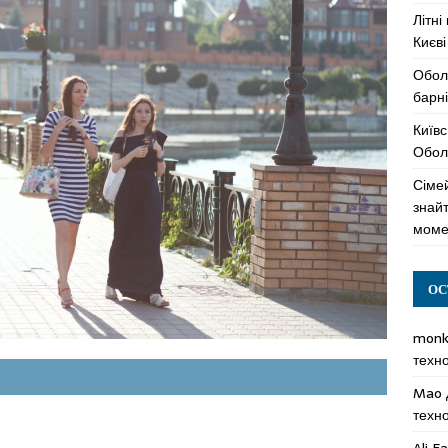
Літні
Києві
Обол
барні
Київс
Оболо
Сімей
знай
моме
ОС
mon
техн
Mao
техн
Ali F