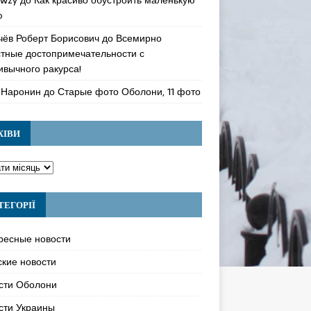
ю
чёв Роберт Борисович
до
Всемирно
стные достопримечательности с
ивычного ракурса!
 Наронин
до
Старые фото Оболони, 11 фото
ХІВИ
ТЕГОРІЇ
ресные новости
ские новости
сти Оболони
сти Украины