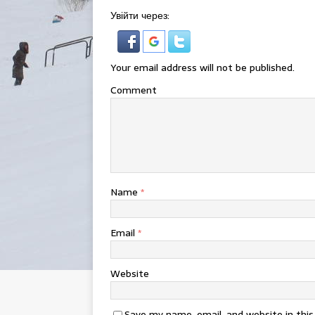
Увійти через:
Your email address will not be published.
Comment
Name
*
Email
*
Website
Save my name, email, and website in thi