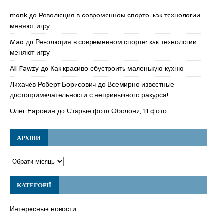
monk
до
Революция в современном спорте: как технологии
меняют игру
Mao
до
Революция в современном спорте: как технологии
меняют игру
Ali Fawzy
до
Как красиво обустроить маленькую кухню
Лихачёв Роберт Борисович
до
Всемирно известные
достопримечательности с непривычного ракурса!
Олег Наронин
до
Старые фото Оболони, 11 фото
АРХІВИ
КАТЕГОРІЇ
Интересные новости