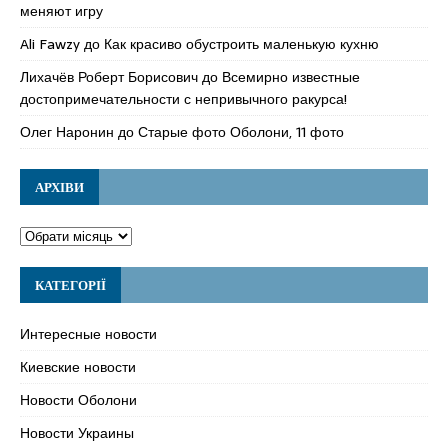
меняют игру
Ali Fawzy
до
Как красиво обустроить маленькую кухню
Лихачёв Роберт Борисович
до
Всемирно известные
достопримечательности с непривычного ракурса!
Олег Наронин
до
Старые фото Оболони, 11 фото
АРХІВИ
КАТЕГОРІЇ
Интересные новости
Киевские новости
Новости Оболони
Новости Украины