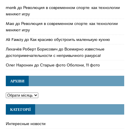
monk
до
Революция в современном спорте: как технологии
меняют игру
Mao
до
Революция в современном спорте: как технологии
меняют игру
Ali Fawzy
до
Как красиво обустроить маленькую кухню
Лихачёв Роберт Борисович
до
Всемирно известные
достопримечательности с непривычного ракурса!
Олег Наронин
до
Старые фото Оболони, 11 фото
АРХІВИ
КАТЕГОРІЇ
Интересные новости