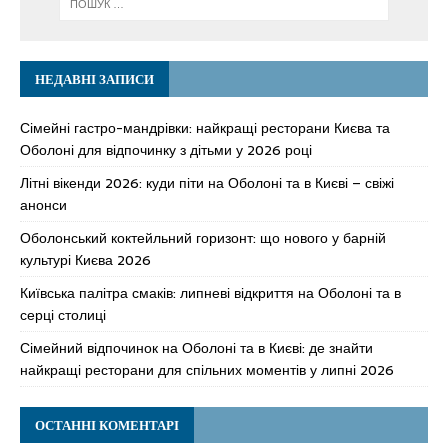
НЕДАВНІ ЗАПИСИ
Сімейні гастро-мандрівки: найкращі ресторани Києва та
Оболоні для відпочинку з дітьми у 2026 році
Літні вікенди 2026: куди піти на Оболоні та в Києві – свіжі
анонси
Оболонський коктейльний горизонт: що нового у барній
культурі Києва 2026
Київська палітра смаків: липневі відкриття на Оболоні та в
серці столиці
Сімейний відпочинок на Оболоні та в Києві: де знайти
найкращі ресторани для спільних моментів у липні 2026
ОСТАННІ КОМЕНТАРІ