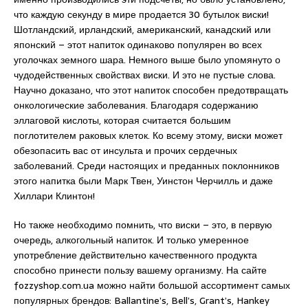
что каждую секунду в мире продается 30 бутылок виски!
Шотландский, ирландский, американский, канадский или
японский – этот напиток одинаково популярен во всех
уголочках земного шара. Немного выше было упомянуто о
чудодейственных свойствах виски. И это не пустые слова.
Научно доказано, что этот напиток способен предотвращать
онкологические заболевания. Благодаря содержанию
эллаговой кислоты, которая считается большим
поглотителем раковых клеток. Ко всему этому, виски может
обезопасить вас от инсульта и прочих сердечных
заболеваний. Среди настоящих и преданных поклонников
этого напитка были Марк Твен, Уинстон Черчилль и даже
Хиллари Клинтон!
Но также необходимо помнить, что виски – это, в первую
очередь, алкогольный напиток. И только умеренное
употребление действительно качественного продукта
способно принести пользу вашему организму. На сайте
fozzyshop.com.ua можно найти большой ассортимент самых
популярных брендов: Ballantine’s, Bell’s, Grant’s, Hankey