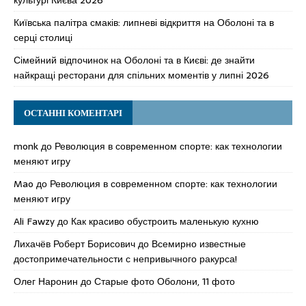
культурі Києва 2026
Київська палітра смаків: липневі відкриття на Оболоні та в
серці столиці
Сімейний відпочинок на Оболоні та в Києві: де знайти
найкращі ресторани для спільних моментів у липні 2026
ОСТАННІ КОМЕНТАРІ
monk
до
Революция в современном спорте: как технологии
меняют игру
Mao
до
Революция в современном спорте: как технологии
меняют игру
Ali Fawzy
до
Как красиво обустроить маленькую кухню
Лихачёв Роберт Борисович
до
Всемирно известные
достопримечательности с непривычного ракурса!
Олег Наронин
до
Старые фото Оболони, 11 фото