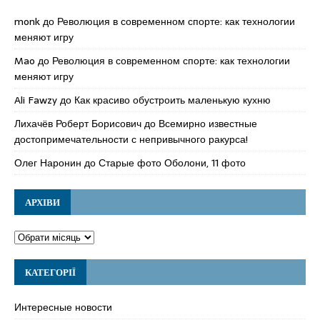
monk
до
Революция в современном спорте: как технологии
меняют игру
Mao
до
Революция в современном спорте: как технологии
меняют игру
Ali Fawzy
до
Как красиво обустроить маленькую кухню
Лихачёв Роберт Борисович
до
Всемирно известные
достопримечательности с непривычного ракурса!
Олег Наронин
до
Старые фото Оболони, 11 фото
АРХІВИ
КАТЕГОРІЇ
Интересные новости