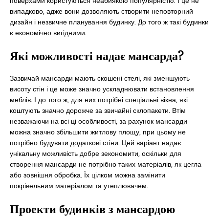
поверхами користуються неабиякою популярністю. І це не
випадково, адже вони дозволяють створити неповторний
дизайн і незвичне планування будинку. До того ж такі будинки
є економічно вигідними.
Які можливості надає мансарда?
Зазвичай мансарди мають скошені стелі, які зменшують
висоту стін і це може значно ускладнювати встановлення
меблів. І до того ж, для них потрібні спеціальні вікна, які
коштують значно дорожче за звичайні склопакети. Втім
незважаючи на всі ці особливості, за рахунок мансарди
можна значно збільшити житлову площу, при цьому не
потрібно будувати додаткові стіни. Цей варіант надає
унікальну можливість добре зекономити, оскільки для
створення мансарди не потрібно таких матеріалів, як цегла
або зовнішня обробка. Їх цілком можна замінити
покрівельним матеріалом та утеплювачем.
Проекти будинків з мансардою