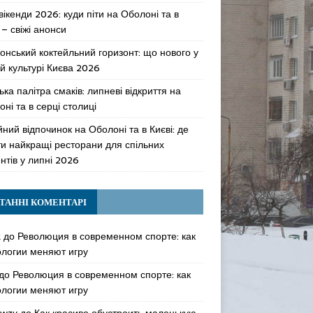
 вікенди 2026: куди піти на Оболоні та в
 – свіжі анонси
онський коктейльний горизонт: що нового у
й культурі Києва 2026
ька палітра смаків: липневі відкриття на
ні та в серці столиці
ний відпочинок на Оболоні та в Києві: де
ти найкращі ресторани для спільних
нтів у липні 2026
ТАННІ КОМЕНТАРІ
k
до
Революция в современном спорте: как
ологии меняют игру
до
Революция в современном спорте: как
ологии меняют игру
awzy
до
Как красиво обустроить маленькую