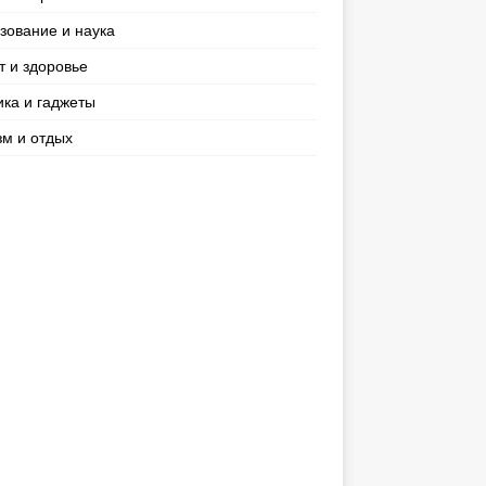
зование и наука
т и здоровье
ика и гаджеты
зм и отдых