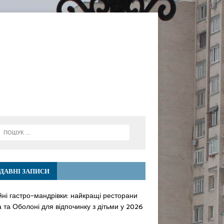
ДАВНІ ЗАПИСИ
йні гастро-мандрівки: найкращі ресторани
 та Оболоні для відпочинку з дітьми у 2026