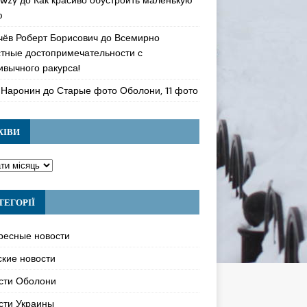
ю
чёв Роберт Борисович
до
Всемирно
стные достопримечательности с
ивычного ракурса!
 Наронин
до
Старые фото Оболони, 11 фото
ХІВИ
ТЕГОРІЇ
ресные новости
ские новости
сти Оболони
сти Украины