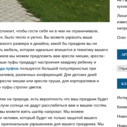
кухн
Лиха
изве
непр
спокоит, чтобы гости себя ни в чем не ограничивали,
, было тепло и уютно. Вы можете украсить ваше
Олег
зного размера и дизайна, какой бы праздник вы ни
ь мебель, которая идеально впишется в тематику вашего
АР
ников мы можем предложить вам кресла-мешки, кресла-
аши пуфы придадут настроения каждому ребенку и
да пуфов
пользуется большой популярностью при
ративов, различных конференций. Для детских дней
ресла-мешки или кресла-груши, для корпоративов и
КА
 пуфы строгих цветов.
Инте
ие на природе, есть вероятность что ваш праздник будет
учи солнца не дадут расслабиться вам и вашим гостям,
Киев
й вы можете взять шатёр напрокат. Мы можем
Ново
о человек, который будет не только защитой вашего
ет оригинальным украшением для вашего праздника. Мы
Ново