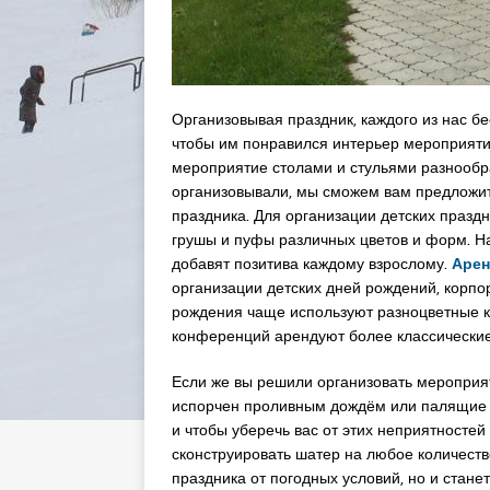
Организовывая праздник, каждого из нас бе
чтобы им понравился интерьер мероприятия
мероприятие столами и стульями разнообра
организовывали, мы сможем вам предложит
праздника. Для организации детских празд
грушы и пуфы различных цветов и форм. Н
добавят позитива каждому взрослому.
Арен
организации детских дней рождений, корпо
рождения чаще используют разноцветные к
конференций арендуют более классические
Если же вы решили организовать мероприят
испорчен проливным дождём или палящие л
и чтобы уберечь вас от этих неприятносте
сконструировать шатер на любое количеств
праздника от погодных условий, но и стан