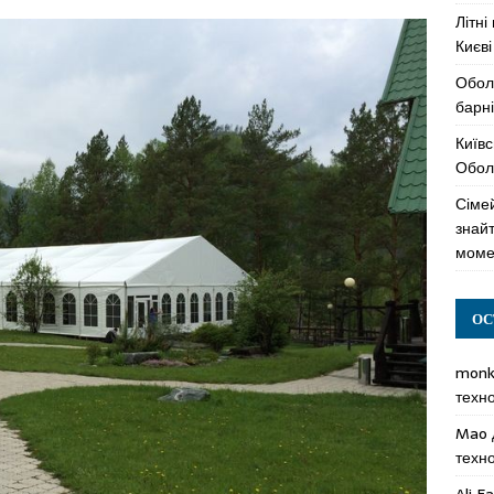
Літні
Києві
Обол
барні
Київс
Оболо
Сімей
знай
моме
ОС
mon
техн
Mao
техн
Ali F