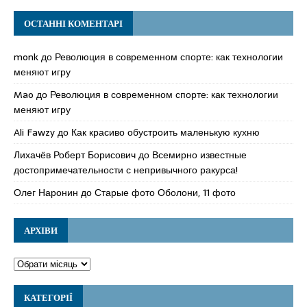
ОСТАННІ КОМЕНТАРІ
monk
до
Революция в современном спорте: как технологии
меняют игру
Mao
до
Революция в современном спорте: как технологии
меняют игру
Ali Fawzy
до
Как красиво обустроить маленькую кухню
Лихачёв Роберт Борисович
до
Всемирно известные
достопримечательности с непривычного ракурса!
Олег Наронин
до
Старые фото Оболони, 11 фото
АРХІВИ
КАТЕГОРІЇ