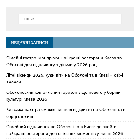
НЕДАВНІ ЗАПИСИ
Сімейні гастро-мандрівки: найкращі ресторани Києва та
Оболоні для відпочинку з дітьми у 2026 році
Літні вікенди 2026: куди піти на Оболоні та в Києві – свіжі
анонси
Оболонський коктейльний горизонт: що нового у барній
культурі Києва 2026
Київська палітра смаків: липневі відкриття на Оболоні та в
серці столиці
Сімейний відпочинок на Оболоні та в Києві: де знайти
найкращі ресторани для спільних моментів у липні 2026