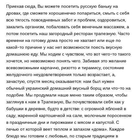
Приехав сюда, Вы можете посетить русскую баньку на
дровах, где сможете хорошенечко попариться, смыть с себя
всю тягость повседневных забот и проблем, оздоровиться,
закалить организм, побаловать себя венечным массажем, а
потом посетить наш загородный ресторан трапезную. Часто
времени на готовку дома просто не хватает или еще по
какой-то причине у нас нет возможности поесть вкусную
домашнюю еду. Мы ходим с чувством, что вот чего-то такого
хочется, но невозможно понять чего. Забивая это желание
всевозможными карпаччо, ризотто и тирамису, состояние
желудочного неудовлетворения только возрастает, а,
зачастую, спустя месяц оказывается: нам был нужен
обычный украинский домашний вкусный борщ или что-то на
подобие. Мы продумали наше меню таким образом, чтобы
заглянув к нам в Трапезную, Вы почувствовали себя как у
бабушки в деревне, будто в детстве: с огромной яблоней в
саду, жаренной картошечкой на сале, молочным поросенком
в праздничные дни и пирожками с мясом и капустой. С
печью от которой веет теплом и запахом «дома». Каждое
блюдо мы готовим с любовью, по старым традициям в