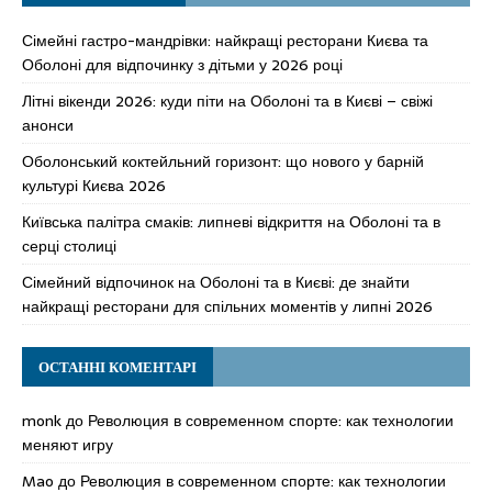
Сімейні гастро-мандрівки: найкращі ресторани Києва та
Оболоні для відпочинку з дітьми у 2026 році
Літні вікенди 2026: куди піти на Оболоні та в Києві – свіжі
анонси
Оболонський коктейльний горизонт: що нового у барній
культурі Києва 2026
Київська палітра смаків: липневі відкриття на Оболоні та в
серці столиці
Сімейний відпочинок на Оболоні та в Києві: де знайти
найкращі ресторани для спільних моментів у липні 2026
ОСТАННІ КОМЕНТАРІ
monk
до
Революция в современном спорте: как технологии
меняют игру
Mao
до
Революция в современном спорте: как технологии