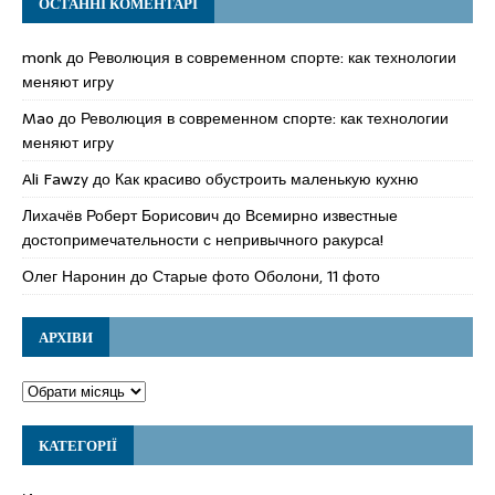
ОСТАННІ КОМЕНТАРІ
monk
до
Революция в современном спорте: как технологии
меняют игру
Mao
до
Революция в современном спорте: как технологии
меняют игру
Ali Fawzy
до
Как красиво обустроить маленькую кухню
Лихачёв Роберт Борисович
до
Всемирно известные
достопримечательности с непривычного ракурса!
Олег Наронин
до
Старые фото Оболони, 11 фото
АРХІВИ
КАТЕГОРІЇ