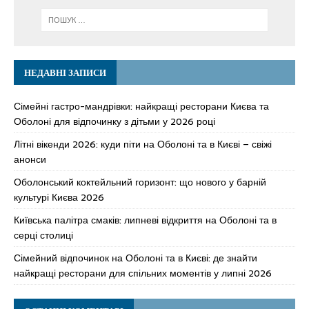
НЕДАВНІ ЗАПИСИ
Сімейні гастро-мандрівки: найкращі ресторани Києва та
Оболоні для відпочинку з дітьми у 2026 році
Літні вікенди 2026: куди піти на Оболоні та в Києві – свіжі
анонси
Оболонський коктейльний горизонт: що нового у барній
культурі Києва 2026
Київська палітра смаків: липневі відкриття на Оболоні та в
серці столиці
Сімейний відпочинок на Оболоні та в Києві: де знайти
найкращі ресторани для спільних моментів у липні 2026