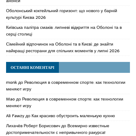
анонси
Оболонський коктейльний горизонт: що нового у барній
культурі Києва 2026
Київська палітра смаків: липневі відкриття на Оболоні та в
серці столиці
Сімейний відпочинок на Оболоні та в Києві: де знайти
найкращі ресторани для спільних моментів у липні 2026
ОСТАННІ КОМЕНТАРІ
monk
до
Революция в современном спорте: как технологии
меняют игру
Mao
до
Революция в современном спорте: как технологии
меняют игру
Ali Fawzy
до
Как красиво обустроить маленькую кухню
Лихачёв Роберт Борисович
до
Всемирно известные
достопримечательности с непривычного ракурса!