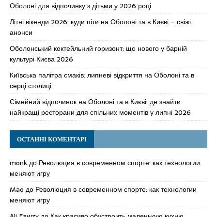
Оболоні для відпочинку з дітьми у 2026 році
Літні вікенди 2026: куди піти на Оболоні та в Києві – свіжі
анонси
Оболонський коктейльний горизонт: що нового у барній
культурі Києва 2026
Київська палітра смаків: липневі відкриття на Оболоні та в
серці столиці
Сімейний відпочинок на Оболоні та в Києві: де знайти
найкращі ресторани для спільних моментів у липні 2026
ОСТАННІ КОМЕНТАРІ
monk
до
Революция в современном спорте: как технологии
меняют игру
Mao
до
Революция в современном спорте: как технологии
меняют игру
Ali Fawzy
до
Как красиво обустроить маленькую кухню